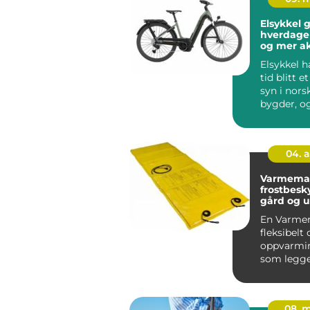
Elsykkel g
hverdage
og mer ak
Elsykkel h
tid blitt e
syn i nors
bygder, o
flere oppd
04. 
Varmematte eff
frostbesky
gård og 
En Varmem
fleksibelt 
oppvarmi
som legge
på flater s
08. 