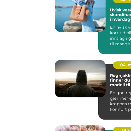
Hvisk ves
skandinav
i hverda
En hvisk v
kort tid bl
innslag i
til mange
skandinavis
04. 
Regnjakke sl
finner du 
modell ti
og arbeid
En god re
gjør mer 
kroppen tø
komfort på
jobb, tryg
byg...
18. j