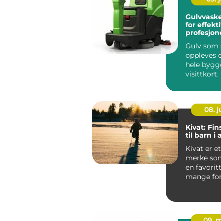
Gulvvask
for effekt
profesjon
Gulv som s
oppleves 
hele bygg
visittkort
mennesker
gjennom ..
08. 
Kivat: Fin
til barn i 
Kivat er et
merke som
en favorit
mange for
vil kle bar
nordis...
09. 