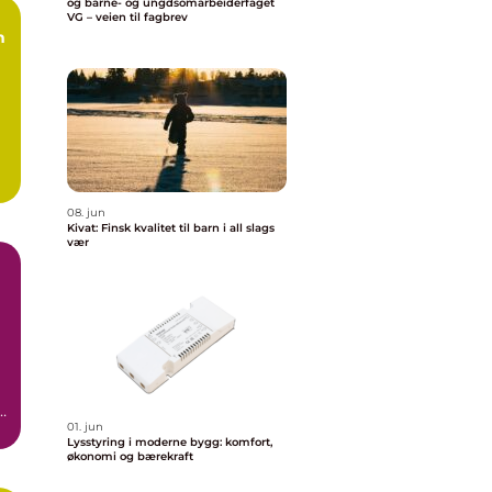
og barne- og ungdsomarbeiderfaget
VG – veien til fagbrev
08. jun
Kivat: Finsk kvalitet til barn i all slags
vær
,
01. jun
Lysstyring i moderne bygg: komfort,
økonomi og bærekraft