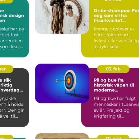
ke
Oribe-shampoo: Fo
isk design
deg som vil ha
gen
frisørkvalitet
hjemme
eske har på
Mange opplever at
itt et fast
håret føles matt,
 garderoben
livløst eller vanskelig
 som liker
å style, selv ...
k s...
mar
03. feb
ik
Pil og bue fra
riktig
historisk våpen til
l hverdag
moderne
presisjonssport
gnjakke
Pil og bue har fulgt
enn å holde
mennesker i tusenvi
rr. Den gir
av år. Fra jakt og
 vei til
krigføring til
ghet på
konkurranse og
hobbybruk...
an
30. nov