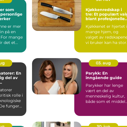
er som
Kjøkkenredskap i
 personlige
tre: Et populært val
erker
blant profesjonelle
kokker og
nne er mer
Kjøkkenet er hjertet 
hobbykokker
in på en
mange hjem, og
. For mange
valget av redskapen
ir det et
vi bruker kan ha stor
unkt i s...
betydning fo...
aug
03. aug
atorer: En
Parykk: En
g del av
inngående guide
Parykker har lenge
tur
atorer
vært en del av
ritisk rolle i
menneskelig kultur,
knologiske
både som et middel
De fungerer
for skiftende m...
ynlige...
aug
30. jun