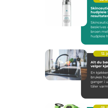
Skinceuticals 
hudpleie 
resultate
Skinceutic
beskrives
broen me
hudpleie
behandling
Serien er ut
12. j
Alt du bør
velger kj
En kjøkke
brukes hu
ganger i 
tåler varm
skarpe kni
vannsprut f
05. j