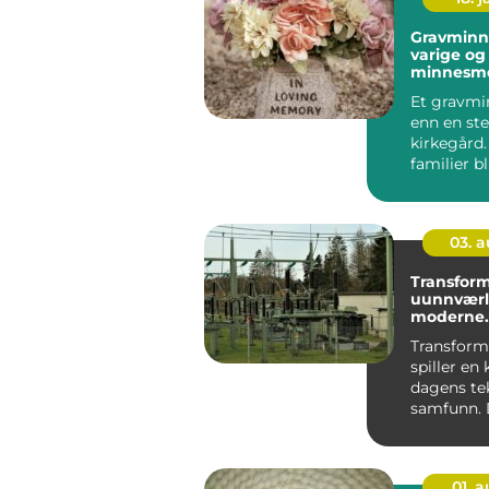
Gravminn
varige og
minnesm
Et gravmi
enn en ste
kirkegård
familier bl
fast holdep
03. 
Transform
uunnværli
moderne
infrastruk
Transform
spiller en k
dagens te
samfunn. 
som det us
01. 