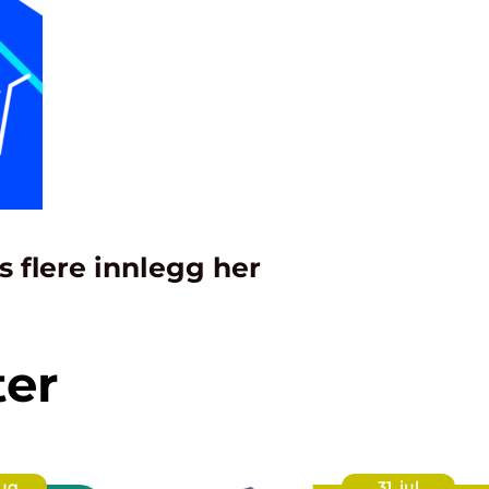
s flere innlegg her
ter
aug
31. jul