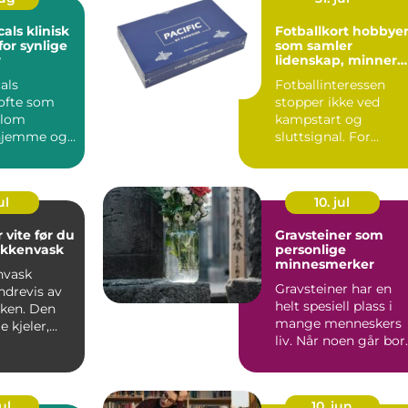
klinisk
Fotballkort hobbyen
for synlige
som samler
r
lidenskap, minner
og verdi
als
Fotballinteressen
 ofte som
stopper ikke ved
llom
kampstart og
 hjemme og
sluttsignal. For
 på klinikk.
mange fortsetter
...
engasjementet i sa...
ul
10. jul
 vite før du
Gravsteiner som
økkenvask
personlige
minnesmerker
nvask
Gravsteiner har en
ndrevis av
helt spesiell plass i
uken. Den
mange menneskers
e kjeler,
liv. Når noen går bort
ver,
blir v...
...
ul
10. jun