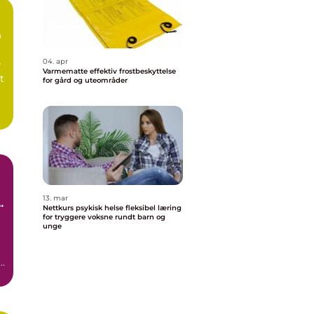
m
04. apr
r
Varmematte effektiv frostbeskyttelse
t
for gård og uteområder
13. mar
Nettkurs psykisk helse fleksibel læring
for tryggere voksne rundt barn og
unge
t