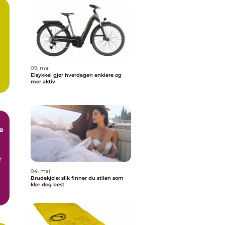
a
09. mai
Elsykkel gjør hverdagen enklere og
mer aktiv
e
r
04. mai
Brudekjole: slik finner du stilen som
kler deg best