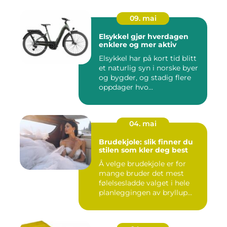
09. mai
Elsykkel gjør hverdagen
enklere og mer aktiv
Elsykkel har på kort tid blitt
et naturlig syn i norske byer
og bygder, og stadig flere
oppdager hvo...
04. mai
Brudekjole: slik finner du
stilen som kler deg best
Å velge brudekjole er for
mange bruder det mest
følelsesladde valget i hele
planleggingen av bryllup...