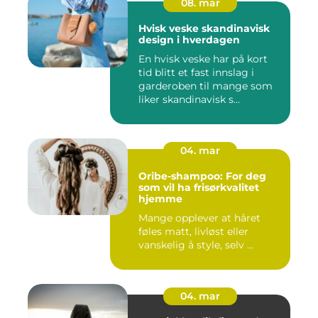
08. mar
Hvisk veske skandinavisk
design i hverdagen
En hvisk veske har på kort
tid blitt et fast innslag i
garderoben til mange som
liker skandinavisk s...
04. mar
Oribe-shampoo: For deg
som vil ha frisørkvalitet
hjemme
Mange opplever at håret
føles matt, livløst eller
vanskelig å style, selv ...
04. mar