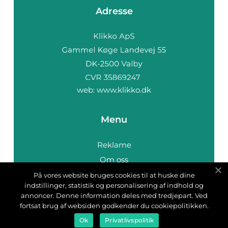
Adresse
web:
www.klikko.dk
Menu
Reklame
Om oss
Cookies
På vores website bruges cookies til at huske dine
indstillinger, statistik og personalisering af indhold og
Kontakt Oss
annoncer. Denne information deles med tredjepart. Ved
Sitemap
fortsat brug af websiden godkender du cookiepolitikken.
Ok
Privatlivspolitik