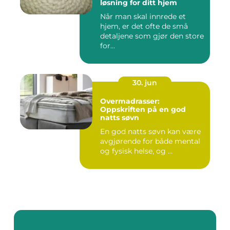
løsning for ditt hjem
Når man skal innrede et
hjem, er det ofte de små
detaljene som gjør den store
for...
30. jun
Overmadrasser:
Oppskriften på en god
natts søvn
En god natts søvn kan være
avgjørende for både mental
og fysisk helse, og ...