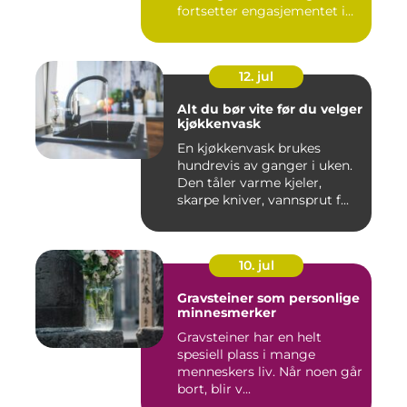
fortsetter engasjementet i
sa...
12. jul
Alt du bør vite før du velger
kjøkkenvask
En kjøkkenvask brukes
hundrevis av ganger i uken.
Den tåler varme kjeler,
skarpe kniver, vannsprut f...
10. jul
Gravsteiner som personlige
minnesmerker
Gravsteiner har en helt
spesiell plass i mange
menneskers liv. Når noen går
bort, blir v...