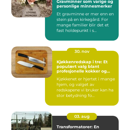
Gravminner som varige og
personlige minnesmerker
Et gravminne er mer enn en
stein på en kirkegård. For
mange familier blir det et
fast holdepunkt i s...
30. nov
Kjøkkenredskap i tre: Et
populært valg blant
profesjonelle kokker og
hobbykokker
Kjøkkenet er hjertet i mange
hjem, og valget av
redskapene vi bruker kan ha
stor betydning fo...
03. aug
Transformatorer: En