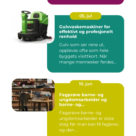
05. jul
Gulvvaskemaskiner for
effektivt og profesjonelt
renhold
Gulv som ser rene ut,
oppleves ofte som hele
byggets visittkort. Når
mange mennesker ferdes
gjennom ...
10. jun
Fagprøve barne- og
ungdomsarbeider og
barne- og
ungdsomarbeiderfaget VG
Fagprøve barne- og
– veien til fagbrev
ungdomsarbeider er siste
steg før man kan få fagbrev,
og den ...