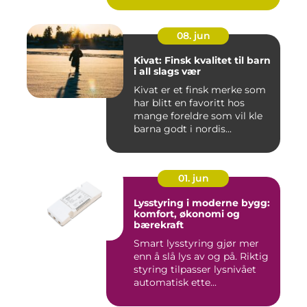
08. jun
Kivat: Finsk kvalitet til barn
i all slags vær
Kivat er et finsk merke som
har blitt en favoritt hos
mange foreldre som vil kle
barna godt i nordis...
01. jun
Lysstyring i moderne bygg:
komfort, økonomi og
bærekraft
Smart lysstyring gjør mer
enn å slå lys av og på. Riktig
styring tilpasser lysnivået
automatisk ette...