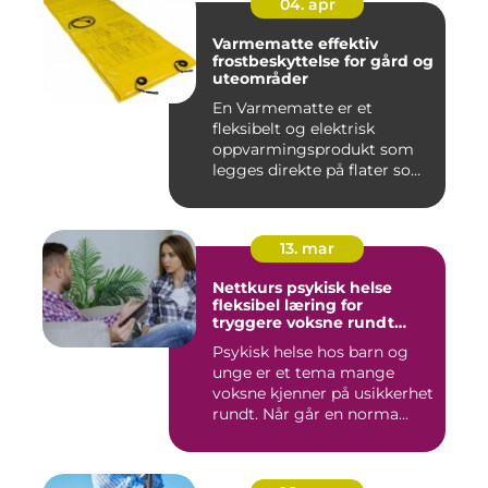
04. apr
Varmematte effektiv
frostbeskyttelse for gård og
uteområder
En Varmematte er et
fleksibelt og elektrisk
oppvarmingsprodukt som
legges direkte på flater som
tren...
13. mar
Nettkurs psykisk helse
fleksibel læring for
tryggere voksne rundt
barn og unge
Psykisk helse hos barn og
unge er et tema mange
voksne kjenner på usikkerhet
rundt. Når går en norma...