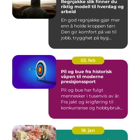
Regnjakke slik finner du
riktig modell til hverdag og
arbeid
En god regnjakke gjør mer
enn å holde kroppen tørr.
Den gir komfort på vei til
jobb, trygghet på byg...
03. feb
Pil og bue fra historisk
våpen til moderne
presisjonssport
Pil og bue har fulgt
mennesker i tusenvis av år.
Fra jakt og krigføring til
konkurranse og hobbybruk...
18. jan