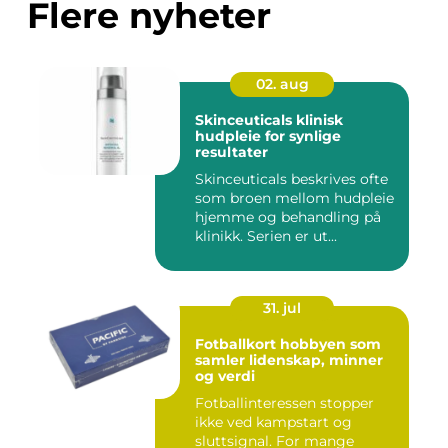
Flere nyheter
02. aug
Skinceuticals klinisk
hudpleie for synlige
resultater
Skinceuticals beskrives ofte
som broen mellom hudpleie
hjemme og behandling på
klinikk. Serien er ut...
31. jul
Fotballkort hobbyen som
samler lidenskap, minner
og verdi
Fotballinteressen stopper
ikke ved kampstart og
sluttsignal. For mange