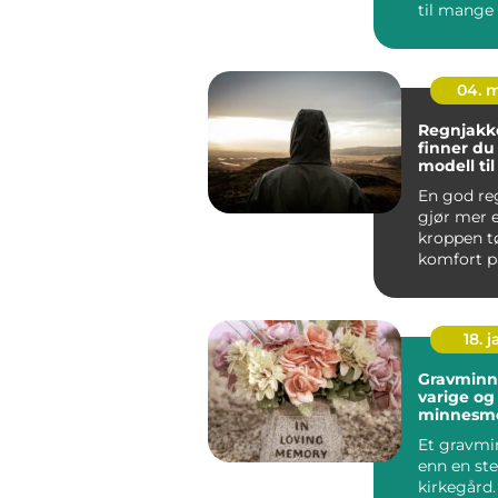
til mange
skandinavis
04. 
Regnjakke sl
finner du 
modell ti
og arbeid
En god re
gjør mer 
kroppen tø
komfort på
jobb, tryg
byg...
18. j
Gravminn
varige og
minnesm
Et gravmi
enn en ste
kirkegård