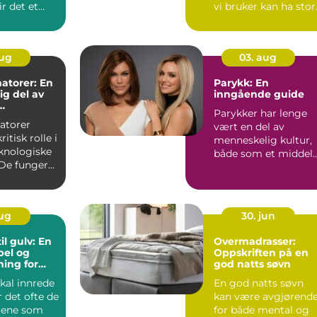
ir det et
vi bruker kan ha stor
unkt i s...
betydning fo...
aug
03. aug
atorer: En
Parykk: En
g del av
inngående guide
Parykker har lenge
tur
atorer
vært en del av
ritisk rolle i
menneskelig kultur,
knologiske
både som et middel
De fungerer
for skiftende m...
ynlige...
aug
30. jun
il gulv: En
Overmadrasser:
bel og
Oppskriften på en
sning for
god natts søvn
kal innrede
En god natts søvn
r det ofte de
kan være avgjørend
jene som
for både mental og