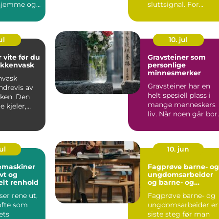
 hjemme og
sluttsignal. For
 på klinikk.
mange fortsetter
...
engasjementet i sa...
ul
10. jul
 vite før du
Gravsteiner som
økkenvask
personlige
minnesmerker
nvask
Gravsteiner har en
ndrevis av
helt spesiell plass i
uken. Den
mange menneskers
e kjeler,
liv. Når noen går bort
ver,
blir v...
...
ul
10. jun
emaskiner
Fagprøve barne- og
ivt og
ungdomsarbeider
elt renhold
og barne- og
ungdsomarbeiderf
er rene ut,
Fagprøve barne- og
get VG – veien til
ofte som
ungdomsarbeider er
fagbrev
ets
siste steg før man