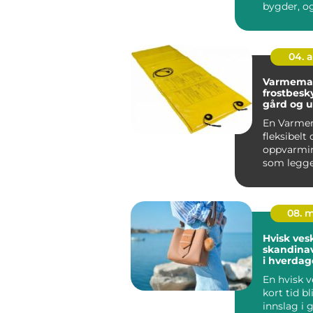
bygder, o
flere oppd
04. 
Varmematte eff
frostbesky
gård og 
En Varmem
fleksibelt 
oppvarmi
som legge
på flater s
08. 
Hvisk ves
skandinav
i hverda
En hvisk v
kort tid bl
innslag i