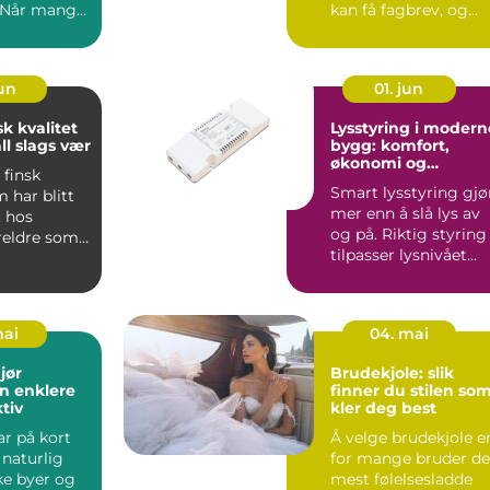
. Når mange
kan få fagbrev, og
 ferdes
den ...
.
jun
01. jun
sk kvalitet
Lysstyring i modern
all slags vær
bygg: komfort,
økonomi og
 finsk
bærekraft
Smart lysstyring gjø
 har blitt
mer enn å slå lys av
t hos
og på. Riktig styring
eldre som
tilpasser lysnivået
na godt i
automatisk ette...
mai
04. mai
jør
Brudekjole: slik
n enklere
finner du stilen so
tiv
kler deg best
ar på kort
Å velge brudekjole e
t naturlig
for mange bruder de
ke byer og
mest følelsesladde