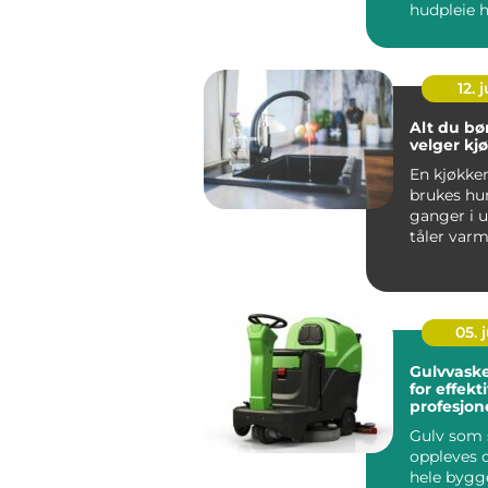
hudpleie
behandling
Serien er ut
12. j
Alt du bør
velger kj
En kjøkke
brukes hu
ganger i 
tåler varm
skarpe kni
vannsprut f
05. j
Gulvvask
for effekt
profesjon
Gulv som s
oppleves 
hele bygg