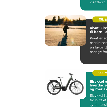
visittkort
mennesker
gjennom ..
08. 
Kivat: Fin
til barn i 
Kivat er et
merke som
en favorit
mange for
vil kle bar
nordis...
09. 
Elsykkel g
hverdage
og mer ak
Elsykkel h
tid blitt e
syn i nors