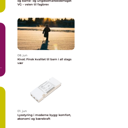
og barne- og ungdsomarbeiderfaget
VG – veien til fagbrev
08. jun
Kivat: Finsk kvalitet til barn i all slags
vær
,
a
01. jun
Lysstyring i moderne bygg: komfort,
økonomi og bærekraft