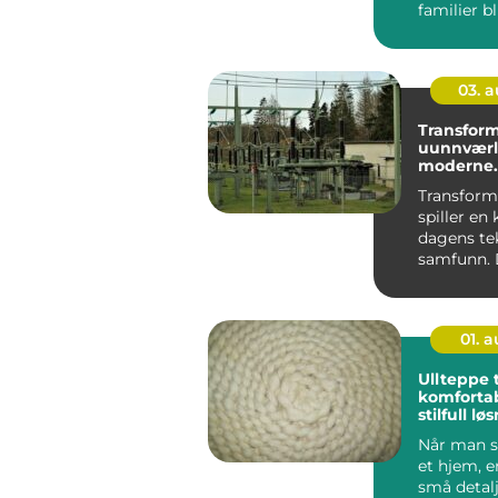
familier bl
fast holdep
03. 
Transform
uunnværli
moderne
infrastruk
Transform
spiller en k
dagens te
samfunn. 
som det us
01. 
Ullteppe t
komforta
stilfull lø
ditt hjem
Når man s
et hjem, e
små detal