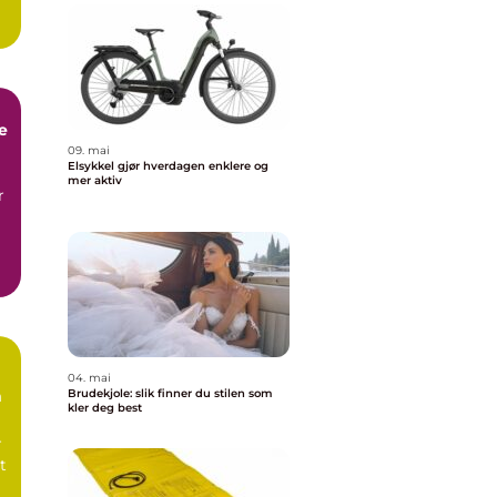
e
09. mai
Elsykkel gjør hverdagen enklere og
mer aktiv
r
04. mai
m
Brudekjole: slik finner du stilen som
kler deg best
r
t