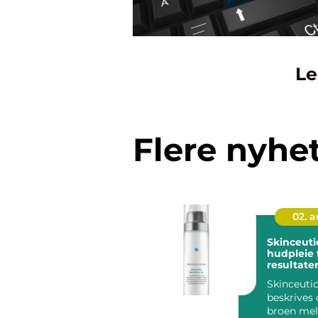
Le
Flere nyhe
02. 
Skinceuticals 
hudpleie 
resultate
Skinceutic
beskrives
broen me