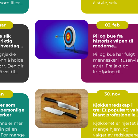
 som liker
å style, selv ...
k s...
mar
03. feb
ik
Pil og bue fra
riktig
historisk våpen til
l hverdag
moderne
presisjonssport
gnjakke
Pil og bue har fulgt
enn å holde
mennesker i tusenvi
rr. Den gir
av år. Fra jakt og
 vei til
krigføring til
ghet på
konkurranse og
hobbybruk...
an
30. nov
er som
Kjøkkenredskap i
 personlige
tre: Et populært val
erker
blant profesjonelle
kokker og
nne er mer
Kjøkkenet er hjertet 
hobbykokker
in på en
mange hjem, og
. For mange
valget av redskapen