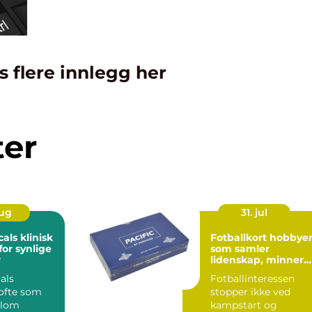
s flere innlegg her
ter
aug
31. jul
klinisk
Fotballkort hobbyen
for synlige
som samler
r
lidenskap, minner
og verdi
als
Fotballinteressen
 ofte som
stopper ikke ved
llom
kampstart og