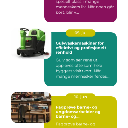
spesiell plass i mange
menneskers liv. Når noen går
bort, blir v...
05. jul
Gulvvaskemaskiner for
effektivt og profesjonelt
renhold
Gulv som ser rene ut,
oppleves ofte som hele
byggets visittkort. Når
mange mennesker ferdes
gjennom ...
10. jun
Fagprøve barne- og
ungdomsarbeider og
barne- og
ungdsomarbeiderfaget VG
Fagprøve barne- og
– veien til fagbrev