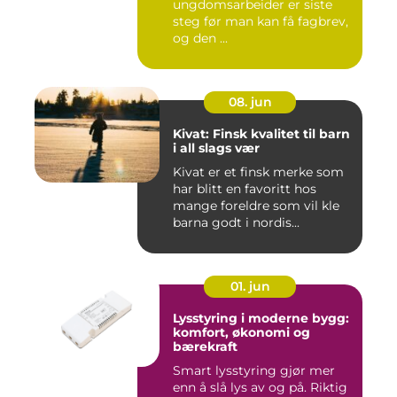
ungdomsarbeider er siste
steg før man kan få fagbrev,
og den ...
08. jun
Kivat: Finsk kvalitet til barn
i all slags vær
Kivat er et finsk merke som
har blitt en favoritt hos
mange foreldre som vil kle
barna godt i nordis...
01. jun
Lysstyring i moderne bygg:
komfort, økonomi og
bærekraft
Smart lysstyring gjør mer
enn å slå lys av og på. Riktig