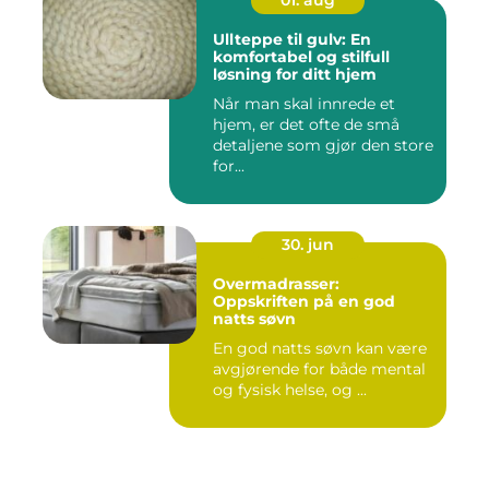
01. aug
Ullteppe til gulv: En
komfortabel og stilfull
løsning for ditt hjem
Når man skal innrede et
hjem, er det ofte de små
detaljene som gjør den store
for...
30. jun
Overmadrasser:
Oppskriften på en god
natts søvn
En god natts søvn kan være
avgjørende for både mental
og fysisk helse, og ...