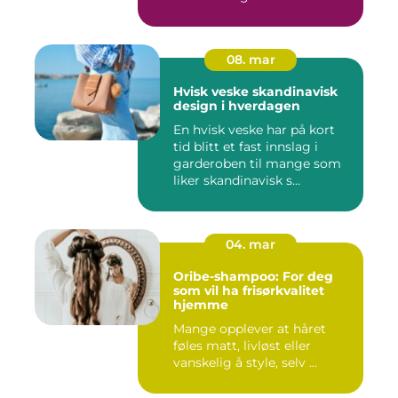
08. mar
Hvisk veske skandinavisk
design i hverdagen
En hvisk veske har på kort
tid blitt et fast innslag i
garderoben til mange som
liker skandinavisk s...
04. mar
Oribe-shampoo: For deg
som vil ha frisørkvalitet
hjemme
Mange opplever at håret
føles matt, livløst eller
vanskelig å style, selv ...