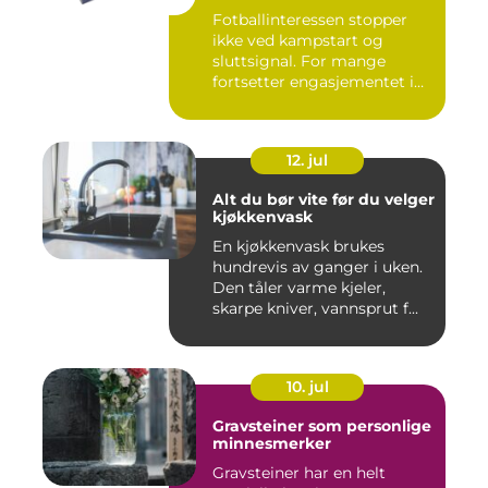
Fotballinteressen stopper
ikke ved kampstart og
sluttsignal. For mange
fortsetter engasjementet i
sa...
12. jul
Alt du bør vite før du velger
kjøkkenvask
En kjøkkenvask brukes
hundrevis av ganger i uken.
Den tåler varme kjeler,
skarpe kniver, vannsprut f...
10. jul
Gravsteiner som personlige
minnesmerker
Gravsteiner har en helt