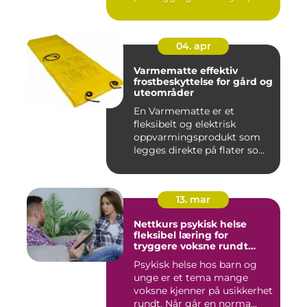
04. apr
Varmematte effektiv
frostbeskyttelse for gård og
uteområder
En Varmematte er et
fleksibelt og elektrisk
oppvarmingsprodukt som
legges direkte på flater som
tren...
13. mar
Nettkurs psykisk helse
fleksibel læring for
tryggere voksne rundt
barn og unge
Psykisk helse hos barn og
unge er et tema mange
voksne kjenner på usikkerhet
rundt. Når går en norma...