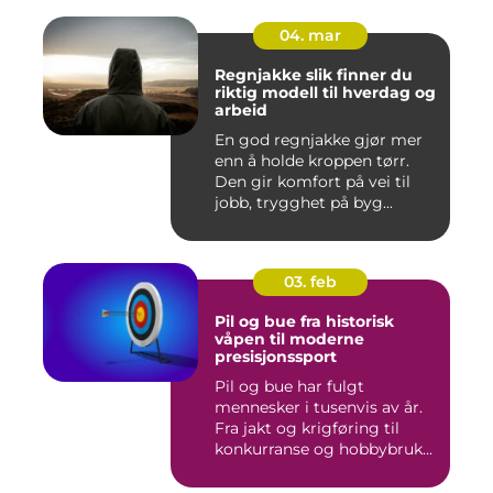
04. mar
Regnjakke slik finner du
riktig modell til hverdag og
arbeid
En god regnjakke gjør mer
enn å holde kroppen tørr.
Den gir komfort på vei til
jobb, trygghet på byg...
03. feb
Pil og bue fra historisk
våpen til moderne
presisjonssport
Pil og bue har fulgt
mennesker i tusenvis av år.
Fra jakt og krigføring til
konkurranse og hobbybruk...