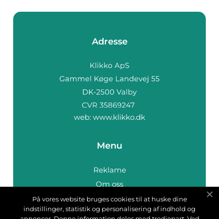
Adresse
web:
www.klikko.dk
Menu
Reklame
Om oss
Cookies
På vores website bruges cookies til at huske dine
indstillinger, statistik og personalisering af indhold og
Kontakt Oss
annoncer. Denne information deles med tredjepart. Ved