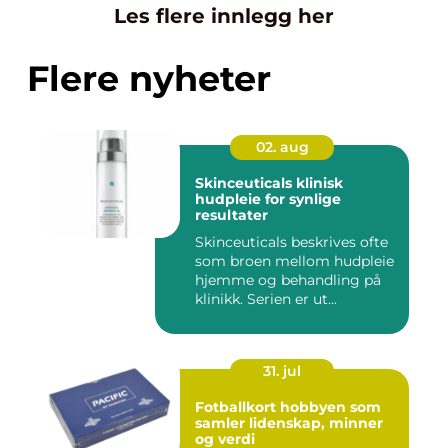
Les flere innlegg her
Flere nyheter
02. aug
Skinceuticals klinisk
hudpleie for synlige
resultater
Skinceuticals beskrives ofte
som broen mellom hudpleie
hjemme og behandling på
klinikk. Serien er ut...
31. jul
Fotballkort hobbyen som
samler lidenskap, minner
og verdi