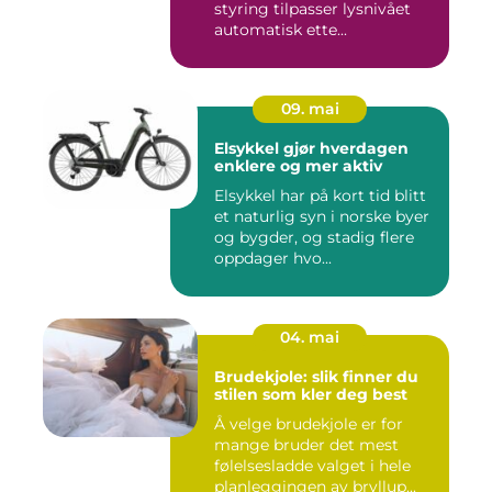
styring tilpasser lysnivået
automatisk ette...
09. mai
Elsykkel gjør hverdagen
enklere og mer aktiv
Elsykkel har på kort tid blitt
et naturlig syn i norske byer
og bygder, og stadig flere
oppdager hvo...
04. mai
Brudekjole: slik finner du
stilen som kler deg best
Å velge brudekjole er for
mange bruder det mest
følelsesladde valget i hele
planleggingen av bryllup...