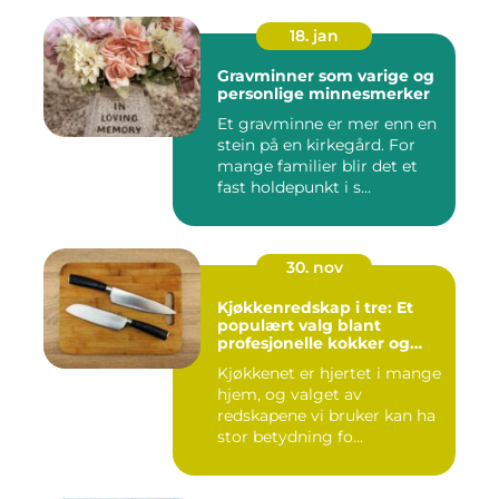
18. jan
Gravminner som varige og
personlige minnesmerker
Et gravminne er mer enn en
stein på en kirkegård. For
mange familier blir det et
fast holdepunkt i s...
30. nov
Kjøkkenredskap i tre: Et
populært valg blant
profesjonelle kokker og
hobbykokker
Kjøkkenet er hjertet i mange
hjem, og valget av
redskapene vi bruker kan ha
stor betydning fo...