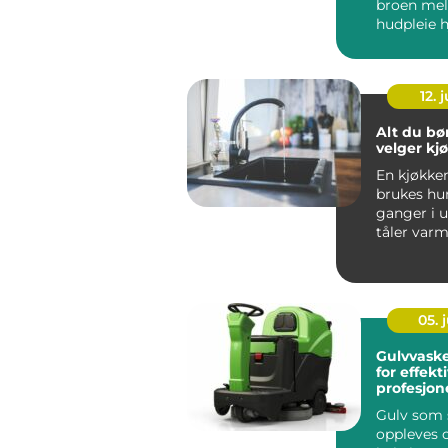
broen me
hudpleie
behandling
Serien er ut
12. j
Alt du bør
velger kj
En kjøkke
brukes hu
ganger i 
tåler varm
skarpe kni
vannsprut f
05. j
Gulvvask
for effekt
profesjon
Gulv som s
oppleves 