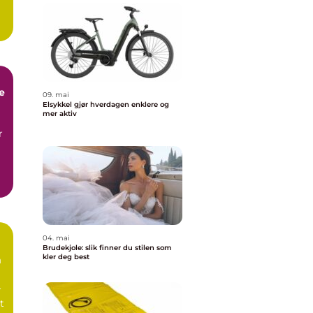
e
09. mai
Elsykkel gjør hverdagen enklere og
mer aktiv
r
04. mai
Brudekjole: slik finner du stilen som
kler deg best
m
r
t