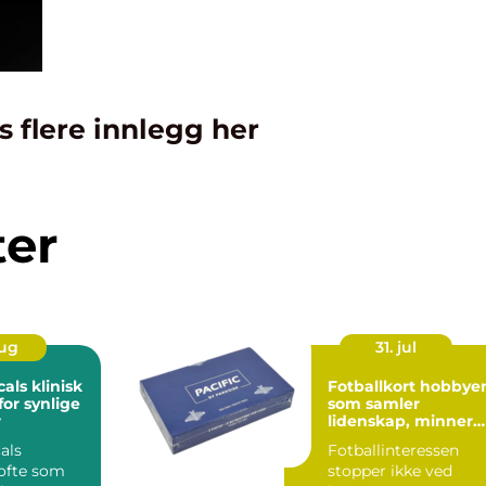
s flere innlegg her
ter
aug
31. jul
klinisk
Fotballkort hobbyen
for synlige
som samler
r
lidenskap, minner
og verdi
als
Fotballinteressen
 ofte som
stopper ikke ved