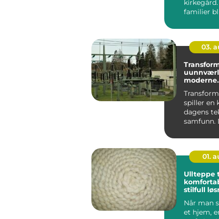
kirkegård
familier bl
fast holdep
03. 
Transform
uunnværli
moderne
infrastruk
Transform
spiller en k
dagens te
samfunn. 
som det us
01. 
Ullteppe t
komforta
stilfull lø
ditt hjem
Når man s
et hjem, e