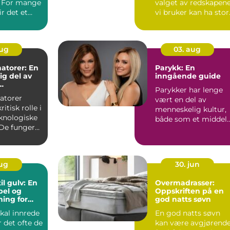
. For mange
valget av redskapen
ir det et
vi bruker kan ha stor
unkt i s...
betydning fo...
aug
03. aug
atorer: En
Parykk: En
g del av
inngående guide
Parykker har lenge
tur
atorer
vært en del av
ritisk rolle i
menneskelig kultur,
knologiske
både som et middel
De fungerer
for skiftende m...
ynlige...
aug
30. jun
il gulv: En
Overmadrasser:
bel og
Oppskriften på en
sning for
god natts søvn
kal innrede
En god natts søvn
r det ofte de
kan være avgjørend