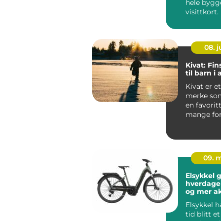
hele bygg
visittkort
mennesker
gjennom ..
08. 
Kivat: Fin
til barn i 
Kivat er et
merke som
en favorit
mange for
vil kle bar
nordis...
09. 
Elsykkel g
hverdage
og mer ak
Elsykkel h
tid blitt e