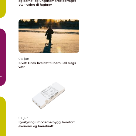
og barne- og ungdsomarbeiderfaget
VG – veien til fagbrev
08. jun
Kivat: Finsk kvalitet til barn i all slags
vær
,
01. jun
a
Lysstyring i moderne bygg: komfort,
økonomi og bærekraft