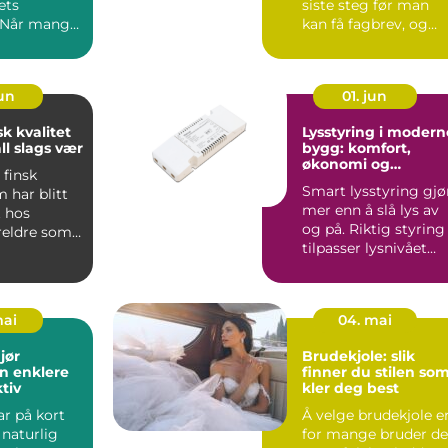
ets
siste steg før man
. Når mange
kan få fagbrev, og
 ferdes
den ...
.
jun
01. jun
sk kvalitet
Lysstyring i modern
all slags vær
bygg: komfort,
økonomi og
 finsk
bærekraft
Smart lysstyring gjø
 har blitt
mer enn å slå lys av
t hos
og på. Riktig styring
eldre som
tilpasser lysnivået
na godt i
automatisk ette...
mai
04. mai
jør
Brudekjole: slik
n enklere
finner du stilen so
tiv
kler deg best
ar på kort
Å velge brudekjole e
t naturlig
for mange bruder de