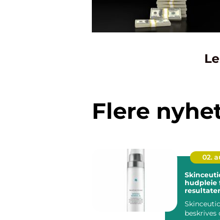
Le
Flere nyhe
02. 
Skinceuticals 
hudpleie 
resultate
Skinceutic
beskrives