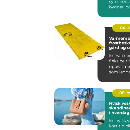
syn i nors
bygder, o
flere oppd
04. 
Varmematte eff
frostbesky
gård og 
En Varmem
fleksibelt 
oppvarmi
som legge
på flater s
08. 
Hvisk ves
skandinav
i hverda
En hvisk v
kort tid bl