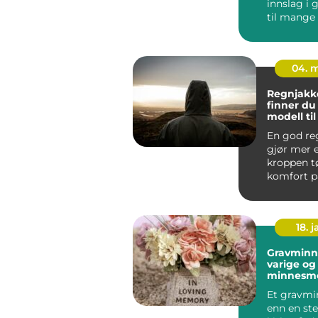
innslag i
til mange
skandinavis
04. 
Regnjakke sl
finner du 
modell ti
og arbeid
En god re
gjør mer 
kroppen tø
komfort på
jobb, tryg
byg...
18. j
Gravminn
varige og
minnesm
Et gravmi
enn en ste