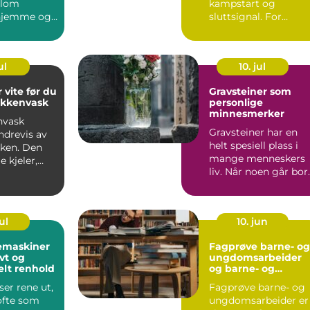
llom
kampstart og
 hjemme og
sluttsignal. For
 på klinikk.
mange fortsetter
...
engasjementet i sa...
ul
10. jul
 vite før du
Gravsteiner som
økkenvask
personlige
minnesmerker
nvask
Gravsteiner har en
ndrevis av
helt spesiell plass i
uken. Den
mange menneskers
e kjeler,
liv. Når noen går bort
ver,
blir v...
...
ul
10. jun
emaskiner
Fagprøve barne- og
ivt og
ungdomsarbeider
elt renhold
og barne- og
ungdsomarbeiderf
er rene ut,
Fagprøve barne- og
get VG – veien til
ofte som
ungdomsarbeider er
fagbrev