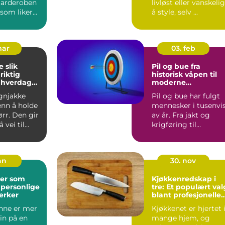
 garderoben
livløst eller vanskelig
 som liker
å style, selv ...
k s...
mar
03. feb
ik
Pil og bue fra
riktig
historisk våpen til
l hverdag
moderne
presisjonssport
gnjakke
Pil og bue har fulgt
enn å holde
mennesker i tusenvi
rr. Den gir
av år. Fra jakt og
 vei til
krigføring til
ghet på
konkurranse og
hobbybruk...
an
30. nov
er som
Kjøkkenredskap i
 personlige
tre: Et populært val
erker
blant profesjonelle
kokker og
nne er mer
Kjøkkenet er hjertet 
hobbykokker
in på en
mange hjem, og