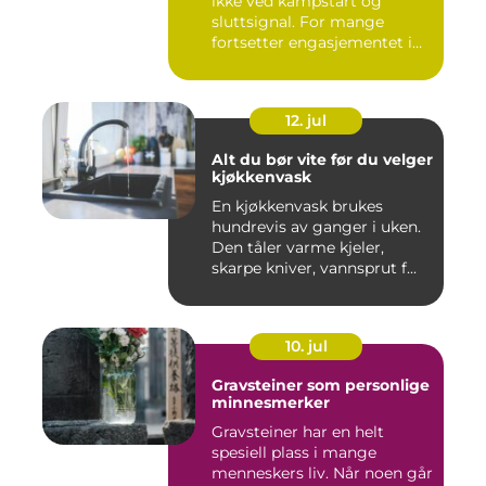
ikke ved kampstart og
sluttsignal. For mange
fortsetter engasjementet i
sa...
12. jul
Alt du bør vite før du velger
kjøkkenvask
En kjøkkenvask brukes
hundrevis av ganger i uken.
Den tåler varme kjeler,
skarpe kniver, vannsprut f...
10. jul
Gravsteiner som personlige
minnesmerker
Gravsteiner har en helt
spesiell plass i mange
menneskers liv. Når noen går