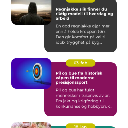
Regnjakke slik finner du
riktig modell til hverdag og
arbeid
En god regnjakke gjør mer
enn å holde kroppen tørr.
Den gir komfort på vei til
jobb, trygghet på byg...
03. feb
Pil og bue fra historisk
våpen til moderne
presisjonssport
Pil og bue har fulgt
mennesker i tusenvis av år.
Fra jakt og krigføring til
konkurranse og hobbybruk...
18. jan