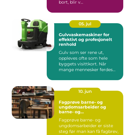
bort, blir v...
05. jul
Gulvvaskemaskiner for
effektivt og profesjonelt
renhold
Gulv som ser rene ut,
oppleves ofte som hele
byggets visittkort. Når
mange mennesker ferdes
gjennom ...
10. jun
Fagprøve barne- og
ungdomsarbeider og
barne- og
ungdsomarbeiderfaget VG
Fagprøve barne- og
– veien til fagbrev
ungdomsarbeider er siste
steg før man kan få fagbrev,