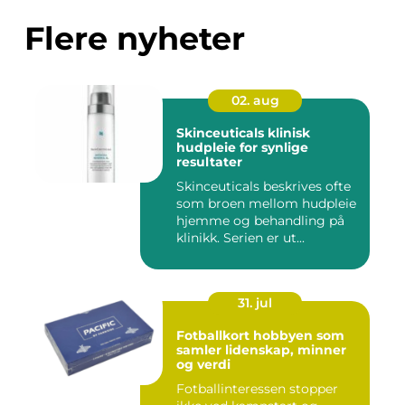
Flere nyheter
02. aug
Skinceuticals klinisk
hudpleie for synlige
resultater
Skinceuticals beskrives ofte
som broen mellom hudpleie
hjemme og behandling på
klinikk. Serien er ut...
31. jul
Fotballkort hobbyen som
samler lidenskap, minner
og verdi
Fotballinteressen stopper