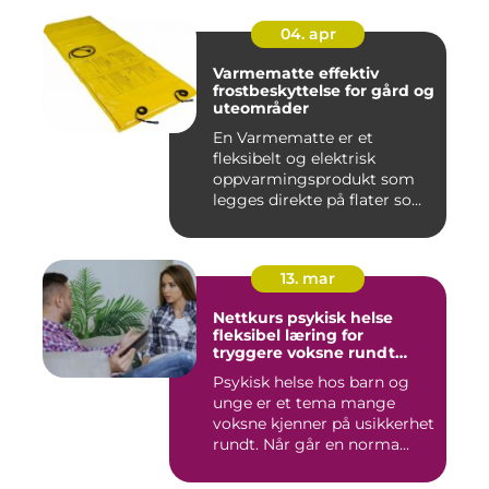
04. apr
Varmematte effektiv
frostbeskyttelse for gård og
uteområder
En Varmematte er et
fleksibelt og elektrisk
oppvarmingsprodukt som
legges direkte på flater som
tren...
13. mar
Nettkurs psykisk helse
fleksibel læring for
tryggere voksne rundt
barn og unge
Psykisk helse hos barn og
unge er et tema mange
voksne kjenner på usikkerhet
rundt. Når går en norma...