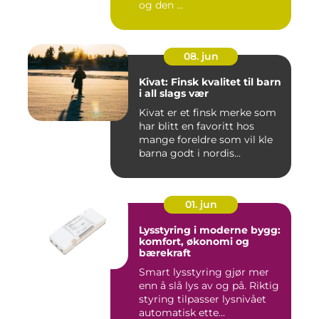
og den ...
08. jun
Kivat: Finsk kvalitet til barn
i all slags vær
Kivat er et finsk merke som
har blitt en favoritt hos
mange foreldre som vil kle
barna godt i nordis...
01. jun
Lysstyring i moderne bygg:
komfort, økonomi og
bærekraft
Smart lysstyring gjør mer
enn å slå lys av og på. Riktig
styring tilpasser lysnivået
automatisk ette...