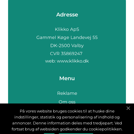
Adresse
web:
www.klikko.dk
Menu
Reklame
Om oss
Cookies
På vores website bruges cookies til at huske dine
indstillinger, statistik og personalisering af indhold og
Kontakt Oss
annoncer. Denne information deles med tredjepart. Ved
Sitemap
fortsat brug af websiden godkender du cookiepolitikken.