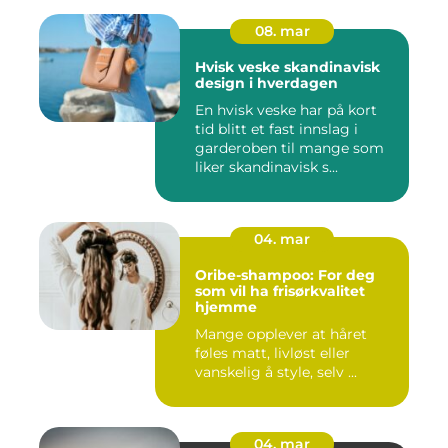
08. mar
Hvisk veske skandinavisk
design i hverdagen
En hvisk veske har på kort
tid blitt et fast innslag i
garderoben til mange som
liker skandinavisk s...
04. mar
Oribe-shampoo: For deg
som vil ha frisørkvalitet
hjemme
Mange opplever at håret
føles matt, livløst eller
vanskelig å style, selv ...
04. mar