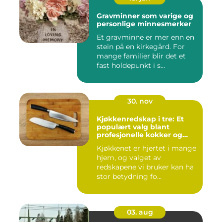
Gravminner som varige og
personlige minnesmerker
Et gravminne er mer enn en
stein på en kirkegård. For
mange familier blir det et
fast holdepunkt i s...
30. nov
Kjøkkenredskap i tre: Et
populært valg blant
profesjonelle kokker og
hobbykokker
Kjøkkenet er hjertet i mange
hjem, og valget av
redskapene vi bruker kan ha
stor betydning fo...
03. aug