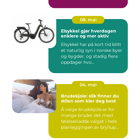
09. mai
Elsykkel gjør hverdagen
enklere og mer aktiv
Elsykkel har på kort tid blitt
et naturlig syn i norske byer
og bygder, og stadig flere
oppdager hvo...
04. mai
Brudekjole: slik finner du
stilen som kler deg best
Å velge brudekjole er for
mange bruder det mest
følelsesladde valget i hele
planleggingen av bryllup...