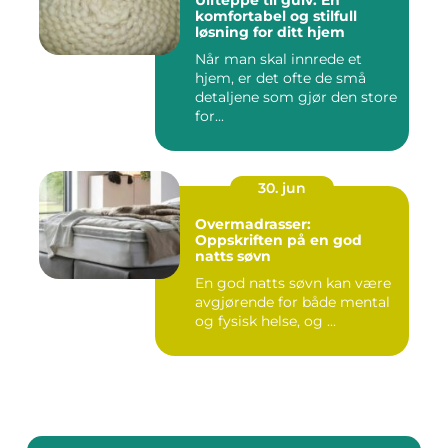
Ullteppe til gulv: En
komfortabel og stilfull
løsning for ditt hjem
Når man skal innrede et
hjem, er det ofte de små
detaljene som gjør den store
for...
30. jun
Overmadrasser:
Oppskriften på en god
natts søvn
En god natts søvn kan være
avgjørende for både mental
og fysisk helse, og ...