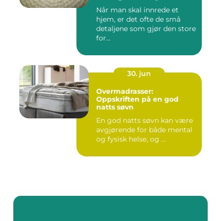
Når man skal innrede et
hjem, er det ofte de små
detaljene som gjør den store
for...
30. jun
Overmadrasser:
Oppskriften på en god
natts søvn
En god natts søvn kan være
avgjørende for både mental
og fysisk helse, og ...