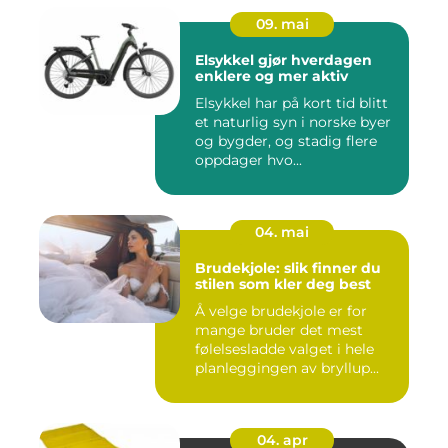
09. mai
Elsykkel gjør hverdagen
enklere og mer aktiv
Elsykkel har på kort tid blitt
et naturlig syn i norske byer
og bygder, og stadig flere
oppdager hvo...
04. mai
Brudekjole: slik finner du
stilen som kler deg best
Å velge brudekjole er for
mange bruder det mest
følelsesladde valget i hele
planleggingen av bryllup...
04. apr