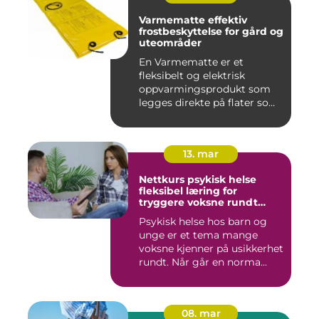
Varmematte effektiv
frostbeskyttelse for gård og
uteområder
En Varmematte er et
fleksibelt og elektrisk
oppvarmingsprodukt som
legges direkte på flater som
tren...
13. mar
Nettkurs psykisk helse
fleksibel læring for
tryggere voksne rundt
barn og unge
Psykisk helse hos barn og
unge er et tema mange
voksne kjenner på usikkerhet
rundt. Når går en norma...
08. mar