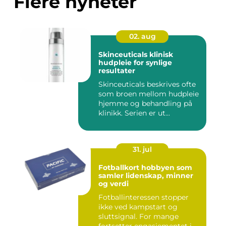
Flere nyheter
02. aug
Skinceuticals klinisk
hudpleie for synlige
resultater
Skinceuticals beskrives ofte
som broen mellom hudpleie
hjemme og behandling på
klinikk. Serien er ut...
31. jul
Fotballkort hobbyen som
samler lidenskap, minner
og verdi
Fotballinteressen stopper
ikke ved kampstart og
sluttsignal. For mange