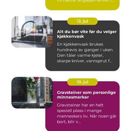
fortsetter engasjementet i
sa...
12. jul
Alt du bør vite før du velger
kjøkkenvask
En kjøkkenvask brukes
hundrevis av ganger i uken.
Den tåler varme kjeler,
skarpe kniver, vannsprut f...
10. jul
Gravsteiner som personlige
minnesmerker
Gravsteiner har en helt
spesiell plass i mange
menneskers liv. Når noen går
bort, blir v...