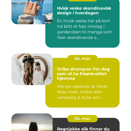
Hvisk veske skandinavisk
design i hverdagen
En hvisk veske har på kort
tid blitt et fast innslag i
garderoben til mange som
liker skandinavisk s...
04. mar
Oribe-shampoo: For deg
som vil ha frisørkvalitet
hjemme
Mange opplever at håret
føles matt, livløst eller
vanskelig å style, selv ...
04. mar
Regnjakke slik finner du