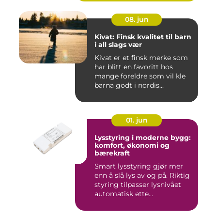
08. jun
Kivat: Finsk kvalitet til barn
i all slags vær
Kivat er et finsk merke som
har blitt en favoritt hos
mange foreldre som vil kle
barna godt i nordis...
01. jun
Lysstyring i moderne bygg:
komfort, økonomi og
bærekraft
Smart lysstyring gjør mer
enn å slå lys av og på. Riktig
styring tilpasser lysnivået
automatisk ette...