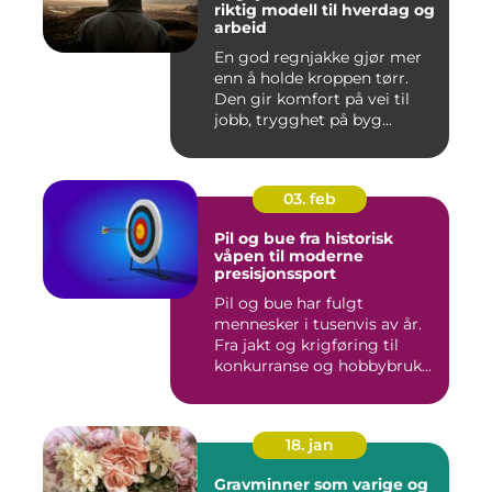
riktig modell til hverdag og
arbeid
En god regnjakke gjør mer
enn å holde kroppen tørr.
Den gir komfort på vei til
jobb, trygghet på byg...
03. feb
Pil og bue fra historisk
våpen til moderne
presisjonssport
Pil og bue har fulgt
mennesker i tusenvis av år.
Fra jakt og krigføring til
konkurranse og hobbybruk...
18. jan
Gravminner som varige og