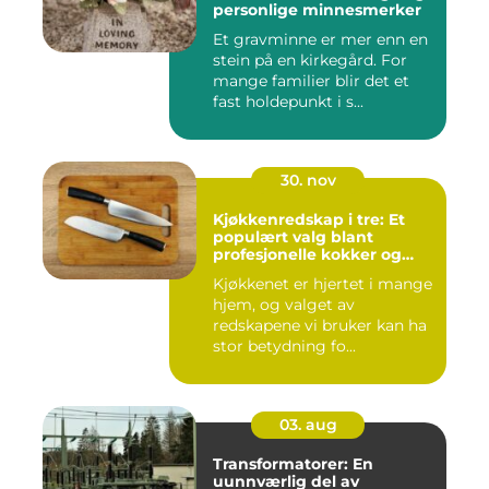
personlige minnesmerker
Et gravminne er mer enn en
stein på en kirkegård. For
mange familier blir det et
fast holdepunkt i s...
30. nov
Kjøkkenredskap i tre: Et
populært valg blant
profesjonelle kokker og
hobbykokker
Kjøkkenet er hjertet i mange
hjem, og valget av
redskapene vi bruker kan ha
stor betydning fo...
03. aug
Transformatorer: En
uunnværlig del av