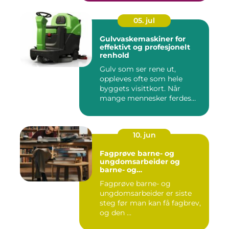
05. jul
Gulvvaskemaskiner for
effektivt og profesjonelt
renhold
Gulv som ser rene ut,
oppleves ofte som hele
byggets visittkort. Når
mange mennesker ferdes
gjennom ...
10. jun
Fagprøve barne- og
ungdomsarbeider og
barne- og
ungdsomarbeiderfaget VG
Fagprøve barne- og
– veien til fagbrev
ungdomsarbeider er siste
steg før man kan få fagbrev,
og den ...