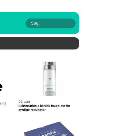
e
02. aug
nel
Skinceuticals klinisk hudpleie for
synlige resultater