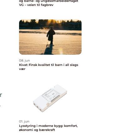
og barne- og ungdsomarbeiderfaget
VG – veien til fagbrev
08. jun
Kivat: Finsk kvalitet til barn i all slags
vær
r
.
01. jun
Lysstyring i moderne bygg: komfort,
økonomi og bærekraft