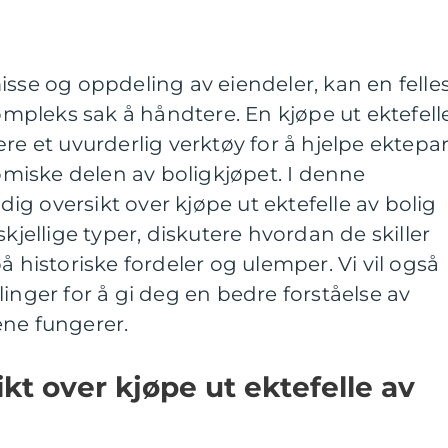
isse og oppdeling av eiendeler, kan en felle
pleks sak å håndtere. En kjøpe ut ektefell
re et uvurderlig verktøy for å hjelpe ektepa
iske delen av boligkjøpet. I denne
ndig oversikt over kjøpe ut ektefelle av bolig
skjellige typer, diskutere hvordan de skiller
å historiske fordeler og ulemper. Vi vil også
inger for å gi deg en bedre forståelse av
ene fungerer.
kt over kjøpe ut ektefelle av