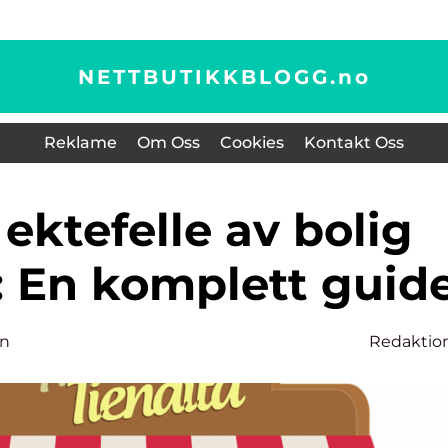
NETTBUTIKKBLOGG.
no
Reklame
Om Oss
Cookies
Kontakt Oss
: En komplett guid
en
Redaktio